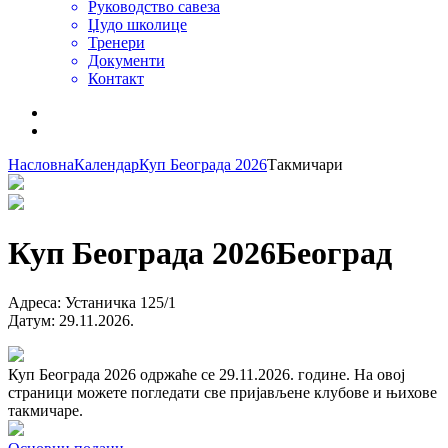
Руководство савеза
Џудо школице
Тренери
Документи
Контакт
Насловна
Календар
Куп Београда 2026
Такмичари
Куп Београда 2026
Београд
Адреса
:
Устаничка 125/1
Датум
:
29.11.2026.
Куп Београда 2026 одржаће се 29.11.2026. године. На овој
страници можете погледати све пријављене клубове и њихове
такмичаре.