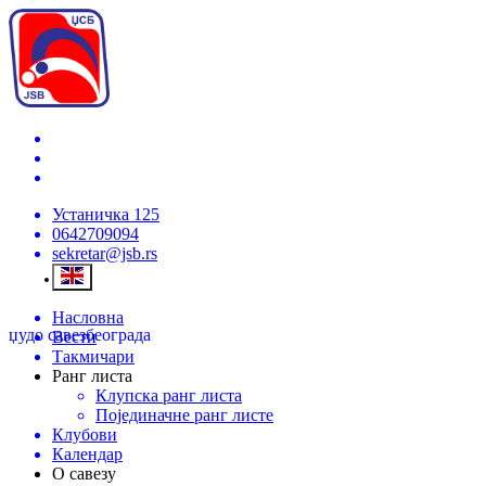
Устаничка 125
0642709094
sekretar@jsb.rs
Насловна
џудо савез
београда
Вести
Такмичари
Ранг листа
Клупска ранг листа
Појединачне ранг листе
Клубови
Календар
О савезу