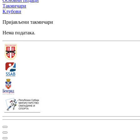
Основни подаци
Такмичари
Клубови
Пријављени такмичари
Нема података.