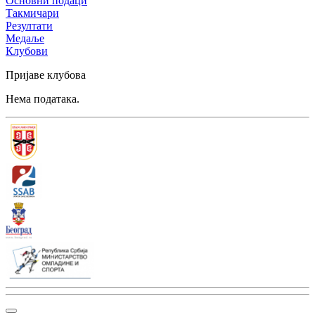
Основни подаци
Такмичари
Резултати
Медаље
Клубови
Пријаве клубова
Нема података.