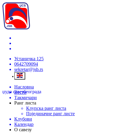
Устаничка 125
0642709094
sekretar@jsb.rs
Насловна
џудо савез
београда
Вести
Такмичари
Ранг листа
Клупска ранг листа
Појединачне ранг листе
Клубови
Календар
О савезу