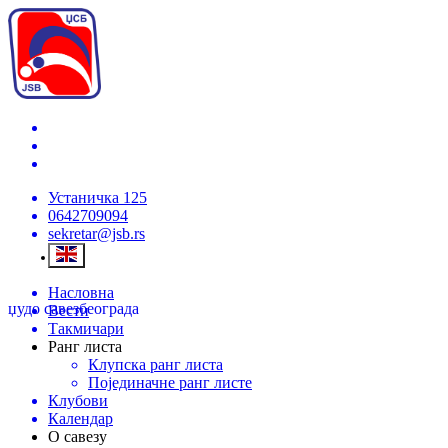
Устаничка 125
0642709094
sekretar@jsb.rs
Насловна
џудо савез
београда
Вести
Такмичари
Ранг листа
Клупска ранг листа
Појединачне ранг листе
Клубови
Календар
О савезу