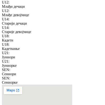
U12
:
Млађи дечаци
U12
:
Млађе девојчице
U14
:
Старији дечаци
U14
:
Старије девојчице
U18
:
Кадети
U18
:
Кадеткиње
U21
:
Јуниори
U21
:
Јуниорке
SEN
:
Сениори
SEN
:
Сениорке