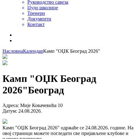
Руководство савеза
Џудо школице
Тренери
Документи
Контакт
Насловна
Календар
Камп "ОЏК Београд 2026"
Камп "ОЏК Београд
2026"
Београд
Адреса
:
Мије Ковачевића 10
Датум
:
24.08.2026.
Камп "ОЏК Београд 2026" одржаће се 24.08.2026. године. На
овој страници можете погледати све пријављене клубове и
њихове такмичаре.