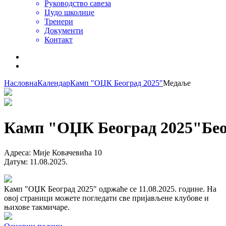
Руководство савеза
Џудо школице
Тренери
Документи
Контакт
Насловна
Календар
Камп "ОЏК Београд 2025"
Медаље
Камп "ОЏК Београд 2025"
Бе
Адреса
:
Мије Ковачевића 10
Датум
:
11.08.2025.
Камп "ОЏК Београд 2025" одржаће се 11.08.2025. године. На
овој страници можете погледати све пријављене клубове и
њихове такмичаре.