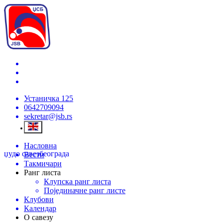
Устаничка 125
0642709094
sekretar@jsb.rs
Насловна
џудо савез
београда
Вести
Такмичари
Ранг листа
Клупска ранг листа
Појединачне ранг листе
Клубови
Календар
О савезу