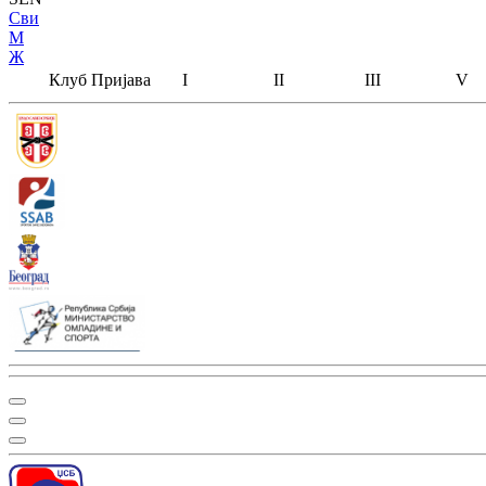
Сви
М
Ж
Клуб
Пријава
I
II
III
V