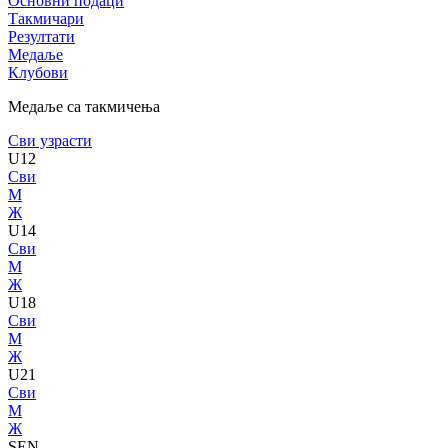
Основни подаци
Такмичари
Резултати
Медаље
Клубови
Медаље са такмичења
Сви узрасти
U12
Сви
М
Ж
U14
Сви
М
Ж
U18
Сви
М
Ж
U21
Сви
М
Ж
SEN