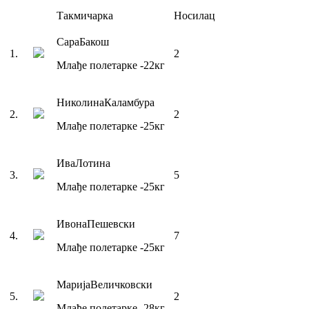
Такмичарка
Носилац
Сара
Бакош
1
.
2
Млађе полетарке
-22
кг
Николина
Каламбура
2
.
2
Млађе полетарке
-25
кг
Ива
Лотина
3
.
5
Млађе полетарке
-25
кг
Ивона
Пешевски
4
.
7
Млађе полетарке
-25
кг
Марија
Величковски
5
.
2
Млађе полетарке
-28
кг