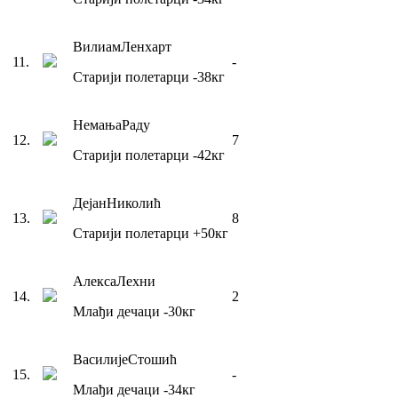
Вилиам
Ленхарт
11
.
-
Старији полетарци
-38
кг
Немања
Раду
12
.
7
Старији полетарци
-42
кг
Дејан
Николић
13
.
8
Старији полетарци
+50
кг
Алекса
Лехни
14
.
2
Млађи дечаци
-30
кг
Василије
Стошић
15
.
-
Млађи дечаци
-34
кг