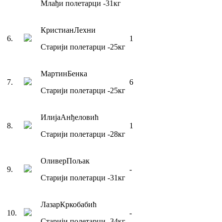
Млађи полетарци
-31
кг
Кристиан
Лехни
6
.
1
Старији полетарци
-25
кг
Мартин
Бенка
7
.
6
Старији полетарци
-25
кг
Илија
Анђеловић
8
.
1
Старији полетарци
-28
кг
Оливер
Пољак
9
.
-
Старији полетарци
-31
кг
Лазар
Кркобабић
10
.
-
Старији полетарци
-34
кг