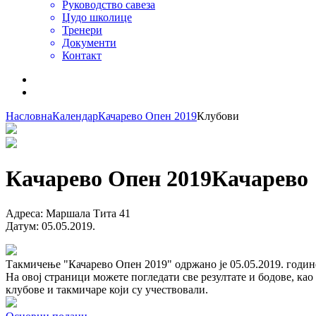
Руководство савеза
Џудо школице
Тренери
Документи
Контакт
Насловна
Календар
Качарево Опен 2019
Клубови
Качарево Опен 2019
Качарево
Адреса
:
Маршала Тита 41
Датум
:
05.05.2019.
Такмичење "Качарево Опен 2019" одржано је 05.05.2019. годин
На овој страници можете погледати све резултате и бодове, као
клубове и такмичаре који су учествовали.