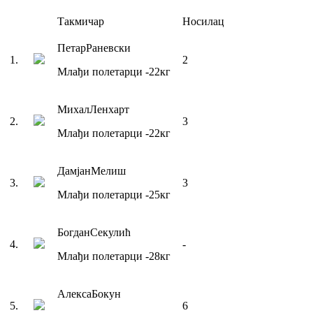
Такмичар
Носилац
Петар
Раневски
1
.
2
Млађи полетарци
-22
кг
Михал
Ленхарт
2
.
3
Млађи полетарци
-22
кг
Дамјан
Мелиш
3
.
3
Млађи полетарци
-25
кг
Богдан
Секулић
4
.
-
Млађи полетарци
-28
кг
Алекса
Бокун
5
.
6