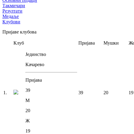
Основни подаци
Такмичари
Резултати
Медаље
Клубови
Пријаве клубова
Клуб
Пријава
Мушки
Же
Јединство
Качарево
Пријава
39
1
.
39
20
19
М
20
Ж
19