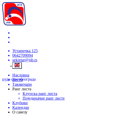
Устаничка 125
0642709094
sekretar@jsb.rs
Насловна
џудо савез
београда
Вести
Такмичари
Ранг листа
Клупска ранг листа
Појединачне ранг листе
Клубови
Календар
О савезу