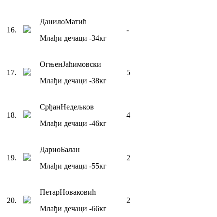
Данило
Матић
16
.
-
Млађи дечаци
-34
кг
Огњен
Јаћимовски
17
.
5
Млађи дечаци
-38
кг
Срђан
Недељков
18
.
4
Млађи дечаци
-46
кг
Дарио
Балан
19
.
2
Млађи дечаци
-55
кг
Петар
Новаковић
20
.
2
Млађи дечаци
-66
кг