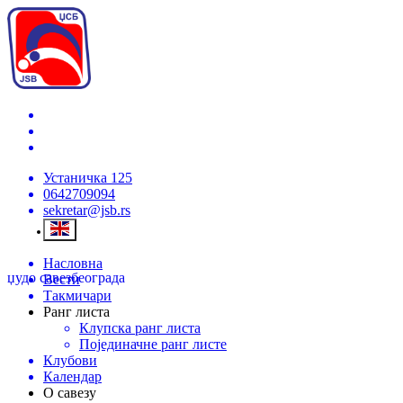
Устаничка 125
0642709094
sekretar@jsb.rs
Насловна
џудо савез
београда
Вести
Такмичари
Ранг листа
Клупска ранг листа
Појединачне ранг листе
Клубови
Календар
О савезу