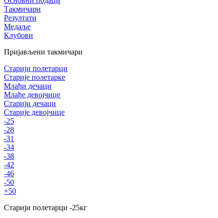
Основни подаци
Такмичари
Резултати
Медаље
Клубови
Пријављени такмичари
Старији полетарци
Старије полетарке
Млађи дечаци
Млађе девојчице
Старији дечаци
Старије девојчице
-25
-28
-31
-34
-38
-42
-46
-50
+50
Старији полетарци
-25
кг