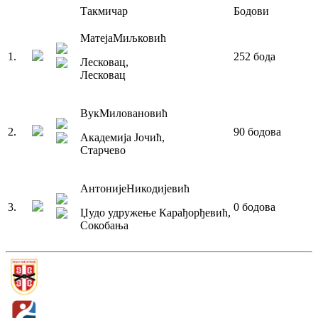
Такмичар
Бодови
Матеја
Миљковић
1
.
252
бода
Лесковац
,
Лесковац
Вук
Миловановић
2
.
90
бодова
Академија Јочић
,
Старчево
Антоније
Никодијевић
3
.
0
бодова
Џудо удружење Карађорђевић
,
Сокобања