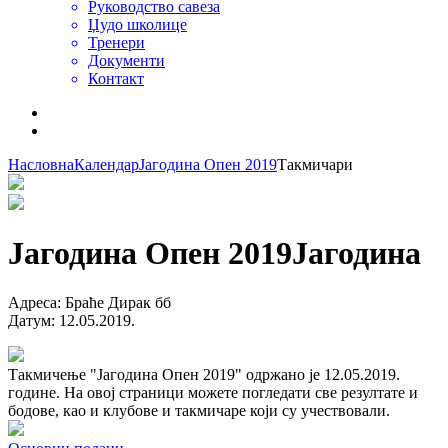
Руководство савеза
Џудо школице
Тренери
Документи
Контакт
Насловна
Календар
Јагодина Опен 2019
Такмичари
Јагодина Опен 2019
Јагодина
Адреса
:
Браће Дирак бб
Датум
:
12.05.2019.
Такмичење "Јагодина Опен 2019" одржано је 12.05.2019.
године. На овој страници можете погледати све резултате и
бодове, као и клубове и такмичаре који су учествовали.