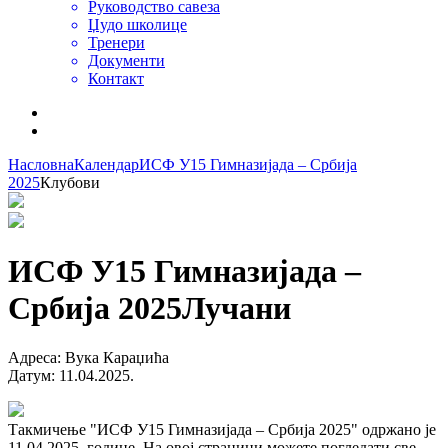
Руководство савеза
Џудо школице
Тренери
Документи
Контакт
Насловна
Календар
ИСФ У15 Гимназијада – Србија
2025
Клубови
ИСФ У15 Гимназијада –
Србија 2025
Лучани
Адреса
:
Вука Караџића
Датум
:
11.04.2025.
Такмичење "ИСФ У15 Гимназијада – Србија 2025" одржано је
11.04.2025. године. На овој страници можете погледати све