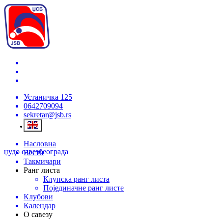
Устаничка 125
0642709094
sekretar@jsb.rs
Насловна
џудо савез
београда
Вести
Такмичари
Ранг листа
Клупска ранг листа
Појединачне ранг листе
Клубови
Календар
О савезу