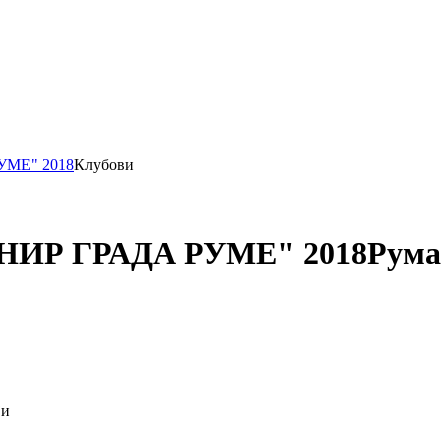
РУМЕ" 2018
Клубови
УРНИР ГРАДА РУМЕ" 2018
Рума
ји