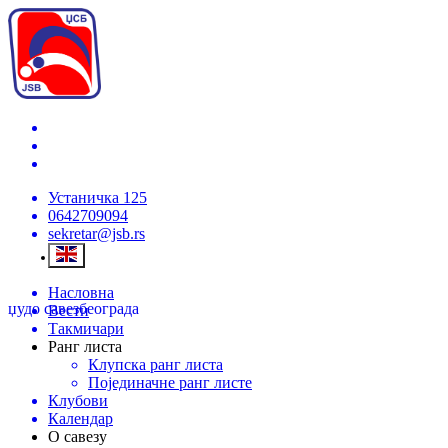
Устаничка 125
0642709094
sekretar@jsb.rs
Насловна
џудо савез
београда
Вести
Такмичари
Ранг листа
Клупска ранг листа
Појединачне ранг листе
Клубови
Календар
О савезу