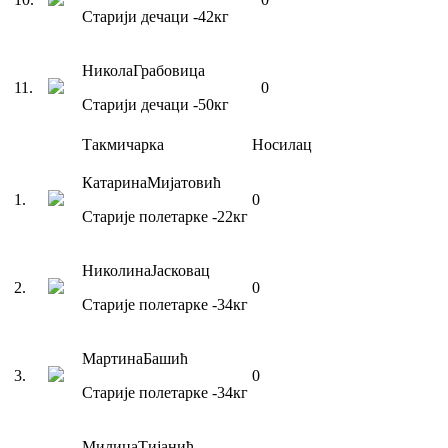
Старији дечаци
-42
кг
Никола
Грабовица
11
.
0
Старији дечаци
-50
кг
Такмичарка
Носилац
Катарина
Мијатовић
1
.
0
Старије полетарке
-22
кг
Николина
Јасковац
2
.
0
Старије полетарке
-34
кг
Мартина
Башић
3
.
0
Старије полетарке
-34
кг
Милица
Тијанић