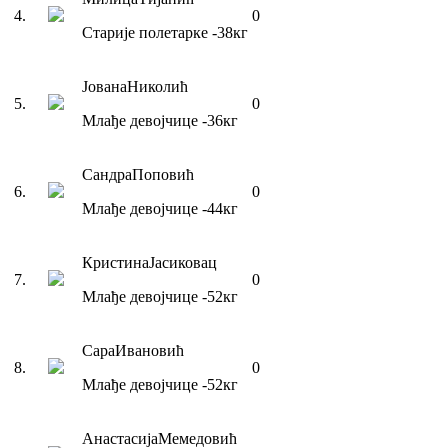
4
.
0
Старије полетарке
-38
кг
Јована
Николић
5
.
0
Млађе девојчице
-36
кг
Сандра
Поповић
6
.
0
Млађе девојчице
-44
кг
Кристина
Јасиковац
7
.
0
Млађе девојчице
-52
кг
Сара
Ивановић
8
.
0
Млађе девојчице
-52
кг
Анастасија
Мемедовић