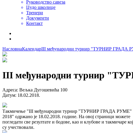
Руководство савеза
Џудо школице
Тренери
Документи
Контакт
Насловна
Календар
III међународни турнир "ТУРНИР ГРАДА 
III међународни турнир "Т
Адреса
:
Вељка Дугошевића 100
Датум
:
18.02.2018.
Такмичење "III међународни турнир "ТУРНИР ГРАДА РУМЕ"
2018" одржано је 18.02.2018. године. На овој страници можете
погледати све резултате и бодове, као и клубове и такмичаре ко
су учествовали.