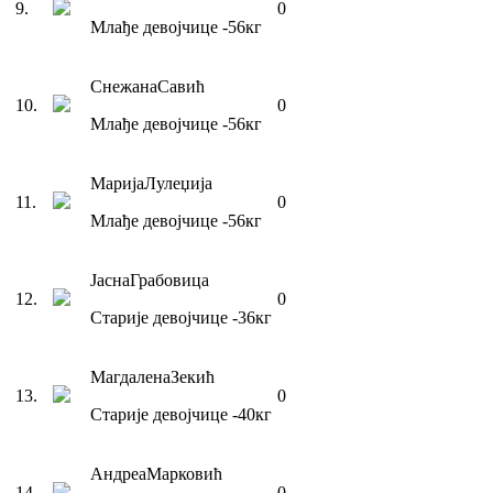
9
.
0
Млађе девојчице
-56
кг
Снежана
Савић
10
.
0
Млађе девојчице
-56
кг
Марија
Лулеџија
11
.
0
Млађе девојчице
-56
кг
Јасна
Грабовица
12
.
0
Старије девојчице
-36
кг
Магдалена
Зекић
13
.
0
Старије девојчице
-40
кг
Андреа
Марковић
14
.
0