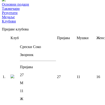
Основни подаци
Такмичари
Резултати
Медаље
Клубови
Пријаве клубова
Клуб
Пријава
Мушки
Женс
Српски Соко
Зворник
Пријава
27
1
.
27
11
16
М
11
Ж