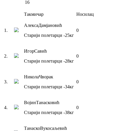
16
Такмичар
Носилац
Алекса
Дамјановић
1
.
0
Старији полетарци
-25
кг
Игор
Савић
2
.
0
Старији полетарци
-28
кг
Никола
Чворак
3
.
0
Старији полетарци
-34
кг
Војин
Танасковић
4
.
0
Старији полетарци
-38
кг
Танаско
Вукосаљевић