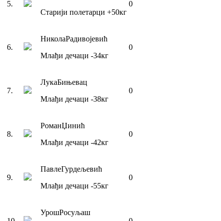
5
.
0
Старији полетарци
+50
кг
Никола
Радивојевић
6
.
0
Млађи дечаци
-34
кг
Лука
Бињевац
7
.
0
Млађи дечаци
-38
кг
Роман
Џинић
8
.
0
Млађи дечаци
-42
кг
Павле
Гурдељевић
9
.
0
Млађи дечаци
-55
кг
Урош
Росуљаш
10
.
0