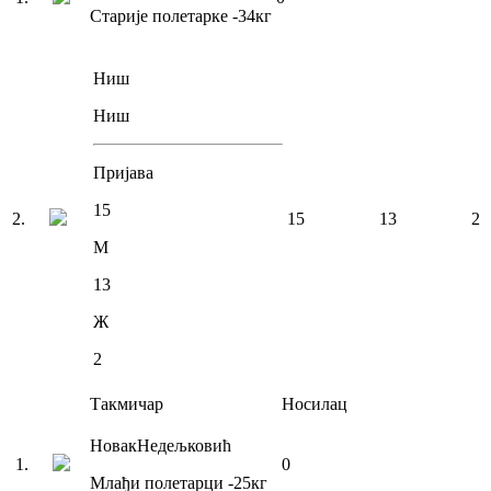
Старије полетарке
-34
кг
Ниш
Ниш
Пријава
15
2
.
15
13
2
М
13
Ж
2
Такмичар
Носилац
Новак
Недељковић
1
.
0
Млађи полетарци
-25
кг