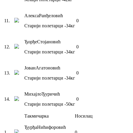
Алекса
Ранђеловић
11
.
0
Старији полетарци
-34
кг
Ђорђе
Стојановић
12
.
0
Старији полетарци
-34
кг
Јован
Агатоновић
13
.
0
Старији полетарци
-34
кг
Михајло
Ђуричић
14
.
0
Старији полетарци
-50
кг
Такмичарка
Носилац
Ђурђа
Нићифоровић
1
.
0