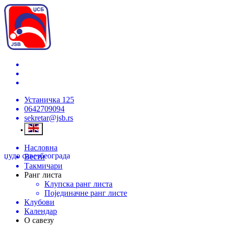
Устаничка 125
0642709094
sekretar@jsb.rs
Насловна
џудо савез
београда
Вести
Такмичари
Ранг листа
Клупска ранг листа
Појединачне ранг листе
Клубови
Календар
О савезу