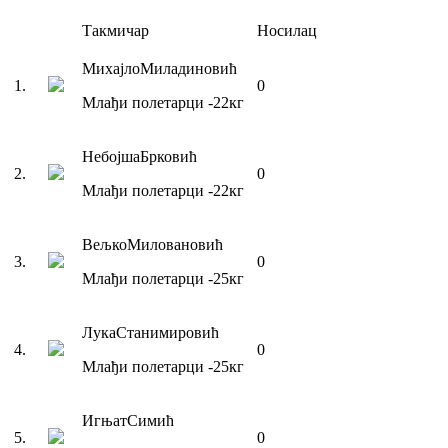
Такмичар
Носилац
Михајло
Миладиновић
1
.
0
Млађи полетарци
-22
кг
Небојша
Брковић
2
.
0
Млађи полетарци
-22
кг
Вељко
Миловановић
3
.
0
Млађи полетарци
-25
кг
Лука
Станимировић
4
.
0
Млађи полетарци
-25
кг
Игњат
Симић
5
.
0