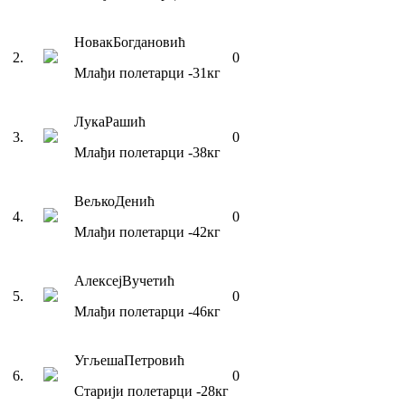
Новак
Богдановић
2
.
0
Млађи полетарци
-31
кг
Лука
Рашић
3
.
0
Млађи полетарци
-38
кг
Вељко
Денић
4
.
0
Млађи полетарци
-42
кг
Алексеј
Вучетић
5
.
0
Млађи полетарци
-46
кг
Угљеша
Петровић
6
.
0
Старији полетарци
-28
кг