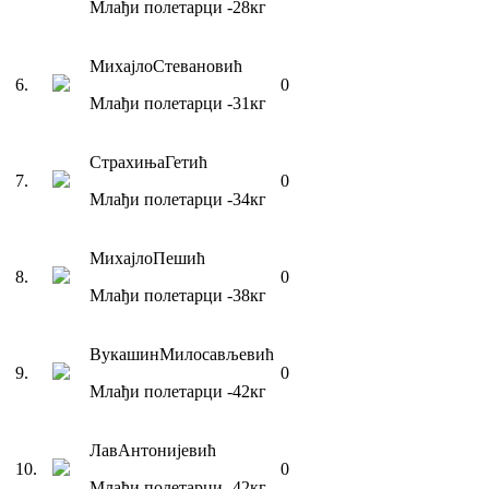
Млађи полетарци
-28
кг
Михајло
Стевановић
6
.
0
Млађи полетарци
-31
кг
Страхиња
Гетић
7
.
0
Млађи полетарци
-34
кг
Михајло
Пешић
8
.
0
Млађи полетарци
-38
кг
Вукашин
Милосављевић
9
.
0
Млађи полетарци
-42
кг
Лав
Антонијевић
10
.
0
Млађи полетарци
-42
кг