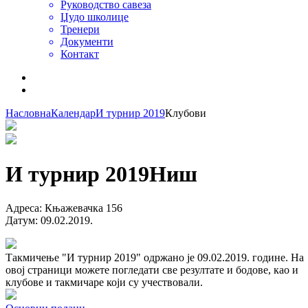
Руководство савеза
Џудо школице
Тренери
Документи
Контакт
Насловна
Календар
И турнир 2019
Клубови
И турнир 2019
Ниш
Адреса
:
Књажевачка 156
Датум
:
09.02.2019.
Такмичење "И турнир 2019" одржано је 09.02.2019. године. На
овој страници можете погледати све резултате и бодове, као и
клубове и такмичаре који су учествовали.