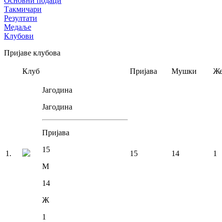
Основни подаци
Такмичари
Резултати
Медаље
Клубови
Пријаве клубова
Клуб
Пријава
Мушки
Же
Јагодина
Јагодина
Пријава
15
1
.
15
14
1
М
14
Ж
1