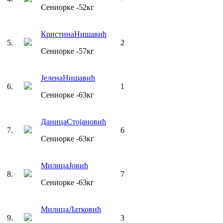
Сениорке
-52
кг
Кристина
Нишавић
5
.
2
Сениорке
-57
кг
Јелена
Нишавић
6
.
1
Сениорке
-63
кг
Даница
Стојановић
7
.
6
Сениорке
-63
кг
Милица
Јовић
8
.
7
Сениорке
-63
кг
Милица
Латковић
9
.
3