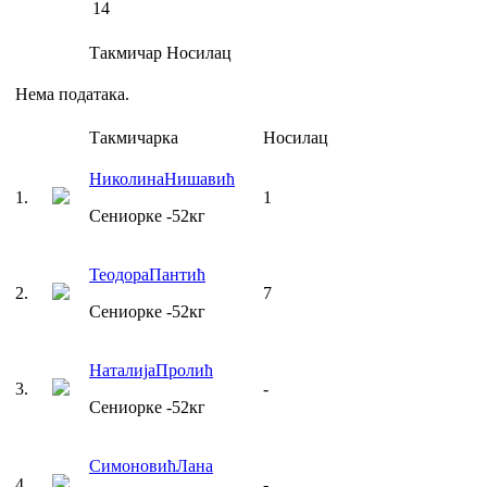
14
Такмичар
Носилац
Нема података.
Такмичарка
Носилац
Николина
Нишавић
1
.
1
Сениорке
-52
кг
Теодора
Пантић
2
.
7
Сениорке
-52
кг
Наталија
Пролић
3
.
-
Сениорке
-52
кг
Симоновић
Лана
4
.
-