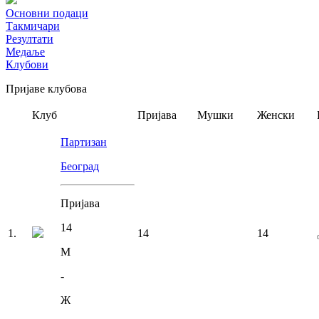
Основни подаци
Такмичари
Резултати
Медаље
Клубови
Пријаве клубова
Клуб
Пријава
Мушки
Женски
Партизан
Београд
Пријава
14
1
.
14
14
М
-
Ж