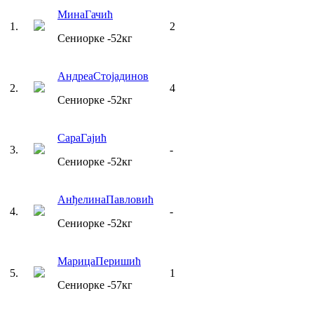
Мина
Гачић
1
.
2
Сениорке
-52
кг
Андреа
Стојадинов
2
.
4
Сениорке
-52
кг
Сара
Гајић
3
.
-
Сениорке
-52
кг
Анђелина
Павловић
4
.
-
Сениорке
-52
кг
Марица
Перишић
5
.
1
Сениорке
-57
кг