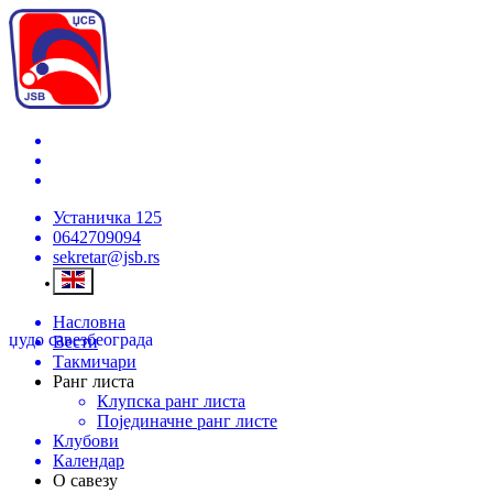
Устаничка 125
0642709094
sekretar@jsb.rs
Насловна
џудо савез
београда
Вести
Такмичари
Ранг листа
Клупска ранг листа
Појединачне ранг листе
Клубови
Календар
О савезу