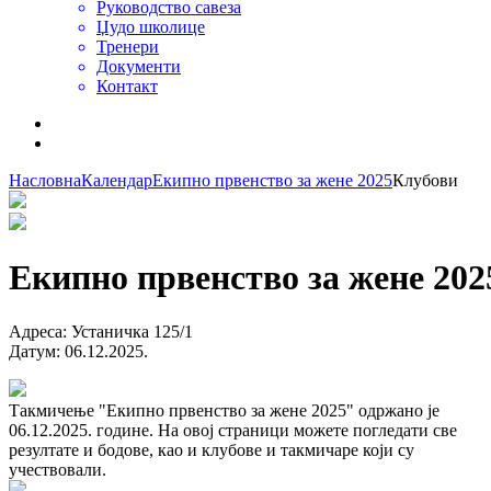
Руководство савеза
Џудо школице
Тренери
Документи
Контакт
Насловна
Календар
Екипно првенство за жене 2025
Клубови
Екипно првенство за жене 202
Адреса
:
Устаничка 125/1
Датум
:
06.12.2025.
Такмичење "Екипно првенство за жене 2025" одржано је
06.12.2025. године. На овој страници можете погледати све
резултате и бодове, као и клубове и такмичаре који су
учествовали.