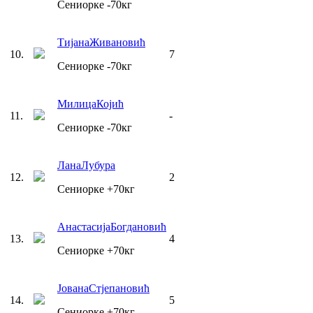
Сениорке
-70
кг
Тијана
Живановић
10
.
7
Сениорке
-70
кг
Милица
Којић
11
.
-
Сениорке
-70
кг
Лана
Лубура
12
.
2
Сениорке
+70
кг
Анастасија
Богдановић
13
.
4
Сениорке
+70
кг
Јована
Стјепановић
14
.
5
Сениорке
+70
кг