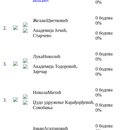
0
%
0
бодова
Жељко
Цветковић
0
%
2
.
Академија Јочић
,
0
бодова
Старчево
0
%
0
бодова
Лука
Николић
0
%
3
.
Академија Тодоровић
,
0
бодова
Зајечар
0
%
0
бодова
Никола
Митић
0
%
3
.
Џудо удружење Карађорђевић
,
0
бодова
Сокобања
0
%
0
бодова
Јован
Агатоновић