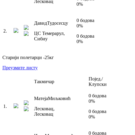
Лесковац
0
%
0
бодова
Давид
Тудосесцу
0
%
2
.
ЦС Темерарул
,
0
бодова
Сибиу
0
%
Старији полетарци
-25
кг
Преузмите листу
Појед./
Такмичар
Клупски
0
бодова
Матеја
Миљковић
0
%
1
.
Лесковац
,
0
бодова
Лесковац
0
%
0
бодова