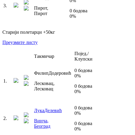
0
%
3
.
Пирот
,
0
бодова
Пирот
0
%
Старији полетарци
+50
кг
Преузмите листу
Појед./
Такмичар
Клупски
0
бодова
Филип
Додеровић
0
%
1
.
Лесковац
,
0
бодова
Лесковац
0
%
0
бодова
Лука
Делевић
0
%
2
.
Винча
,
0
бодова
Београд
0
%