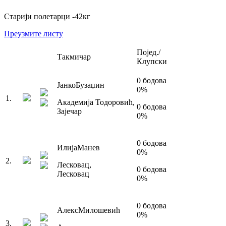
Старији полетарци
-42
кг
Преузмите листу
Појед./
Такмичар
Клупски
0
бодова
Јанко
Бузаџин
0
%
1
.
Академија Тодоровић
,
0
бодова
Зајечар
0
%
0
бодова
Илија
Манев
0
%
2
.
Лесковац
,
0
бодова
Лесковац
0
%
0
бодова
Алекс
Милошевић
0
%
3
.