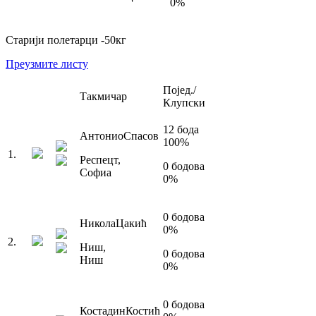
0
%
Старији полетарци
-50
кг
Преузмите листу
Појед./
Такмичар
Клупски
12
бода
Антонио
Спасов
100
%
1
.
Респецт
,
0
бодова
Софиа
0
%
0
бодова
Никола
Цакић
0
%
2
.
Ниш
,
0
бодова
Ниш
0
%
0
бодова
Костадин
Костић