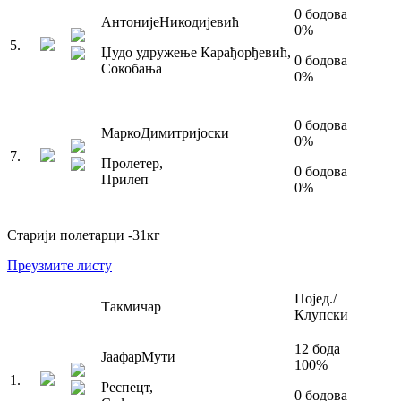
0
бодова
Антоније
Никодијевић
0
%
5
.
Џудо удружење Карађорђевић
,
0
бодова
Сокобања
0
%
0
бодова
Марко
Димитријоски
0
%
7
.
Пролетер
,
0
бодова
Прилеп
0
%
Старији полетарци
-31
кг
Преузмите листу
Појед./
Такмичар
Клупски
12
бода
Јаафар
Мути
100
%
1
.
Респецт
,
0
бодова