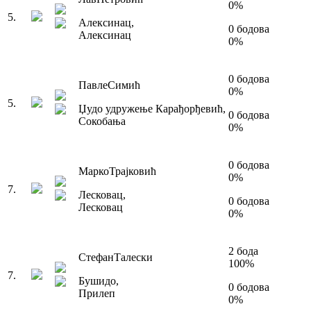
0
%
5
.
Алексинац
,
0
бодова
Алексинац
0
%
0
бодова
Павле
Симић
0
%
5
.
Џудо удружење Карађорђевић
,
0
бодова
Сокобања
0
%
0
бодова
Марко
Трајковић
0
%
7
.
Лесковац
,
0
бодова
Лесковац
0
%
2
бода
Стефан
Талески
100
%
7
.
Бушидо
,
0
бодова
Прилеп
0
%