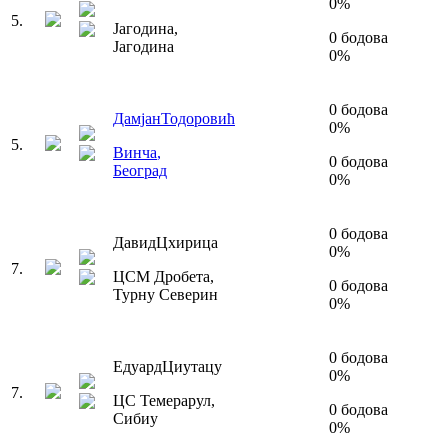
0
%
5
.
Јагодина
,
0
бодова
Јагодина
0
%
0
бодова
Дамјан
Тодоровић
0
%
5
.
Винча
,
0
бодова
Београд
0
%
0
бодова
Давид
Цхирица
0
%
7
.
ЦСМ Дробета
,
0
бодова
Турну Северин
0
%
0
бодова
Едуард
Циутацу
0
%
7
.
ЦС Темерарул
,
0
бодова
Сибиу
0
%