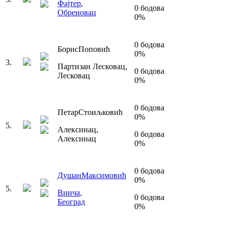
Фајтер
,
0
бодова
Обреновац
0
%
0
бодова
Борис
Поповић
0
%
3
.
Партизан Лесковац
,
0
бодова
Лесковац
0
%
0
бодова
Петар
Стоиљковић
0
%
5
.
Алексинац
,
0
бодова
Алексинац
0
%
0
бодова
Душан
Максимовић
0
%
5
.
Винча
,
0
бодова
Београд
0
%