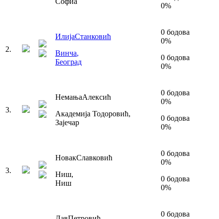
Софиа
0
%
0
бодова
Илија
Станковић
0
%
2
.
Винча
,
0
бодова
Београд
0
%
0
бодова
Немања
Алексић
0
%
3
.
Академија Тодоровић
,
0
бодова
Зајечар
0
%
0
бодова
Новак
Славковић
0
%
3
.
Ниш
,
0
бодова
Ниш
0
%
0
бодова
Лав
Петровић