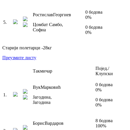
0
бодова
Ростислав
Георгиев
0
%
5
.
Цомбат Самбо
,
0
бодова
Софиа
0
%
Старији полетарци
-28
кг
Преузмите листу
Појед./
Такмичар
Клупски
0
бодова
Вук
Марковић
0
%
1
.
Јагодина
,
0
бодова
Јагодина
0
%
8
бодова
Борис
Вардаров
100
%