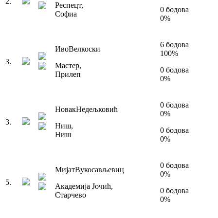
2
.
Респецт
,
0
бодова
Софиа
0
%
6
бодова
Иво
Велкоски
100
%
3
.
Мастер
,
0
бодова
Прилеп
0
%
0
бодова
Новак
Недељковић
0
%
3
.
Ниш
,
0
бодова
Ниш
0
%
0
бодова
Мијат
Вукосављевиц
0
%
5
.
Академија Јочић
,
0
бодова
Старчево
0
%