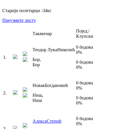
Старији полетарци
-34
кг
Преузмите листу
Појед./
Такмичар
Клупски
0
бодова
Теодор Лука
Николић
0
%
1
.
Бор
,
0
бодова
Бор
0
%
0
бодова
Новак
Богдановић
0
%
2
.
Ниш
,
0
бодова
Ниш
0
%
0
бодова
Алекса
Степић
0
%
3
.