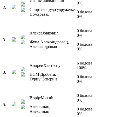
Иван
Миловановић
0
%
2
.
Спортско џудо удружење
,
0
бодова
Пожаревац
0
%
0
бодова
Алекса
Јовковић
0
%
3
.
Жупа Александровац
,
0
бодова
Александровац
0
%
6
бодова
Андреи
Хантесцу
100
%
3
.
ЦСМ Дробета
,
0
бодова
Турну Северин
0
%
0
бодова
Ђорђе
Микић
0
%
5
.
Алексинац
,
0
бодова
Алексинац
0
%