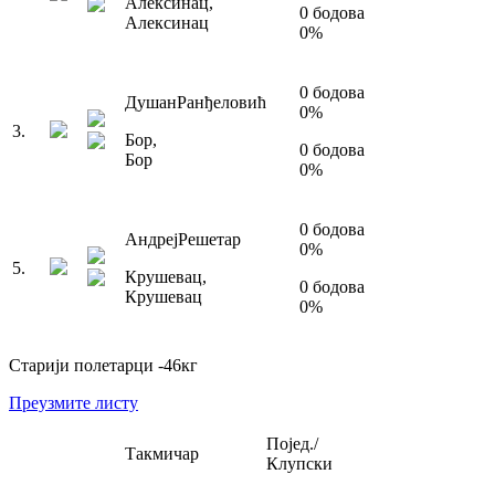
Алексинац
,
0
бодова
Алексинац
0
%
0
бодова
Душан
Ранђеловић
0
%
3
.
Бор
,
0
бодова
Бор
0
%
0
бодова
Андреј
Решетар
0
%
5
.
Крушевац
,
0
бодова
Крушевац
0
%
Старији полетарци
-46
кг
Преузмите листу
Појед./
Такмичар
Клупски