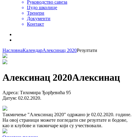
Руководство савеза
Џудо школице
Тренери
Документи
Контакт
Насловна
Календар
Алексинац 2020
Резултати
Алексинац 2020
Алексинац
Адреса
:
Тихомира Ђорђевића 95
Датум
:
02.02.2020.
Такмичење "Алексинац 2020" одржано је 02.02.2020. године.
На овој страници можете погледати све резултате и бодове,
као и клубове и такмичаре који су учествовали.