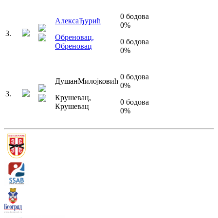
0
бодова
Алекса
Ђурић
0
%
3
.
Обреновац
,
0
бодова
Обреновац
0
%
0
бодова
Душан
Милојковић
0
%
3
.
Крушевац
,
0
бодова
Крушевац
0
%