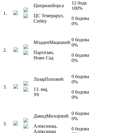
12
бода
Циприан
Борса
100
%
1
.
ЦС Темерарул
,
0
бодова
Сибиу
0
%
0
бодова
Младен
Мацканић
0
%
2
.
Партизан
,
0
бодова
Нови Сад
0
%
0
бодова
Лазар
Поповић
0
%
3
.
13. мај
,
0
бодова
Уб
0
%
0
бодова
Давид
Милојевић
0
%
3
.
Алексинац
,
0
бодова
Алексинац