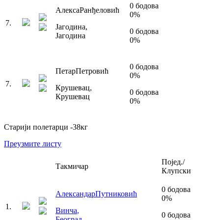
0
бодова
Алекса
Ранђеловић
0
%
7
.
Јагодина
,
0
бодова
Јагодина
0
%
0
бодова
Петар
Петровић
0
%
7
.
Крушевац
,
0
бодова
Крушевац
0
%
Старији полетарци
-38
кг
Преузмите листу
Појед./
Такмичар
Клупски
0
бодова
Александар
Путниковић
0
%
1
.
Винча
,
0
бодова
Београд