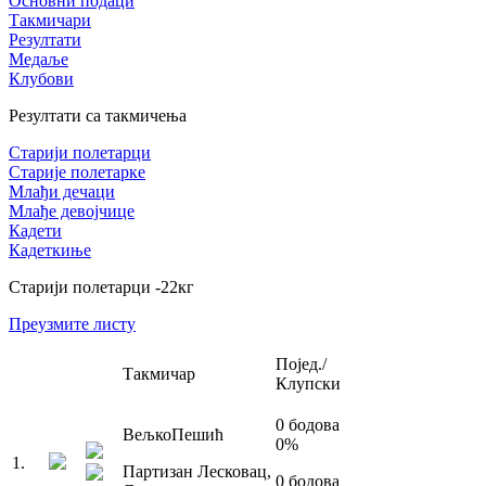
Основни подаци
Такмичари
Резултати
Медаље
Клубови
Резултати са такмичења
Старији полетарци
Старије полетарке
Млађи дечаци
Млађе девојчице
Кадети
Кадеткиње
Старији полетарци
-22
кг
Преузмите листу
Појед./
Такмичар
Клупски
0
бодова
Вељко
Пешић
0
%
1
.
Партизан Лесковац
,
0
бодова