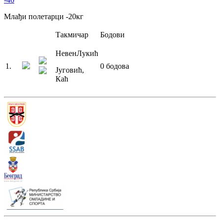
Млађи полетарци
-20
кг
Такмичар
Бодови
Невен
Лукић
1
.
0
бодова
Југовић
,
Каћ