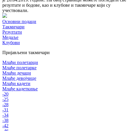
резултате и бодове, као и клубове и такмичаре који су
учествовали.
Основни подаци
Такмичари
Резултати
Медаље
Клубови
Пријављени такмичари
Млађи полетарци
Млађе полетарке
Млађи дечаци
Млађе девојчице
Млађи кадети
Млађе кадеткиње
-20
-25
-28
-31
-34
-38
-42
-46