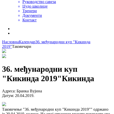
Руководство савеза
Џудо школице
Тренери
Документи
Контакт
Насловна
Календар
36. међународни куп "Кикинда
2019"
Такмичари
36. међународни куп
"Кикинда 2019"
Кикинда
Адреса
:
Бранка Вујина
Датум
:
20.04.2019.
Такмичење "36. међународни куп "Кикинда 2019"" одржано
је 20.04.2019. године. На овој страници можете погледати све