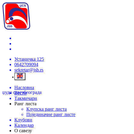
Устаничка 125
0642709094
sekretar@jsb.rs
Насловна
џудо савез
београда
Вести
Такмичари
Ранг листа
Клупска ранг листа
Појединачне ранг листе
Клубови
Календар
О савезу