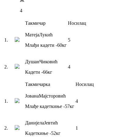
Ж
4
Такмичар
Носилац
Матеја
Лукић
1
.
5
Млађи кадети
-60
кг
Душан
Чиковић
2
.
4
Кадети
-66
кг
Такмичарка
Носилац
Јована
Мајсторовић
1
.
4
Млађе кадеткиње
-57
кг
Данијела
Јевтић
2
.
1
Кадеткиње
-52
кг