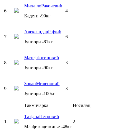
Михајло
Ракочевић
6
.
4
Кадети
-90
кг
Александар
Рајчић
7
.
6
Јуниори
-81
кг
Матеја
Јосиповић
8
.
3
Јуниори
-90
кг
Зоран
Миленовић
9
.
3
Јуниори
-100
кг
Такмичарка
Носилац
Татјана
Петровић
1
.
2
Млађе кадеткиње
-48
кг