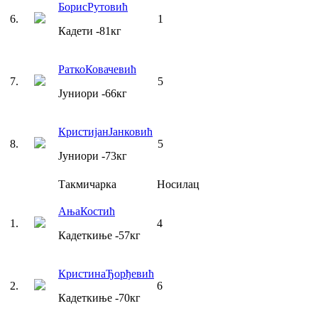
Борис
Рутовић
6
.
1
Кадети
-81
кг
Ратко
Ковачевић
7
.
5
Јуниори
-66
кг
Кристијан
Јанковић
8
.
5
Јуниори
-73
кг
Такмичарка
Носилац
Ања
Костић
1
.
4
Кадеткиње
-57
кг
Кристина
Ђорђевић
2
.
6
Кадеткиње
-70
кг