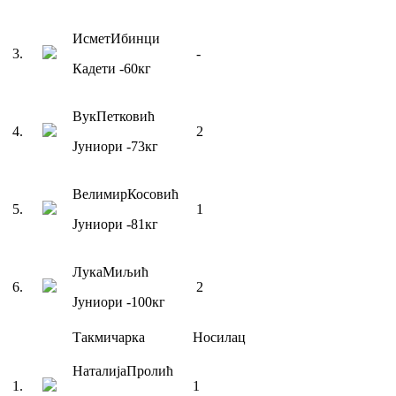
Исмет
Ибинци
3
.
-
Кадети
-60
кг
Вук
Петковић
4
.
2
Јуниори
-73
кг
Велимир
Косовић
5
.
1
Јуниори
-81
кг
Лука
Миљић
6
.
2
Јуниори
-100
кг
Такмичарка
Носилац
Наталија
Пролић
1
.
1