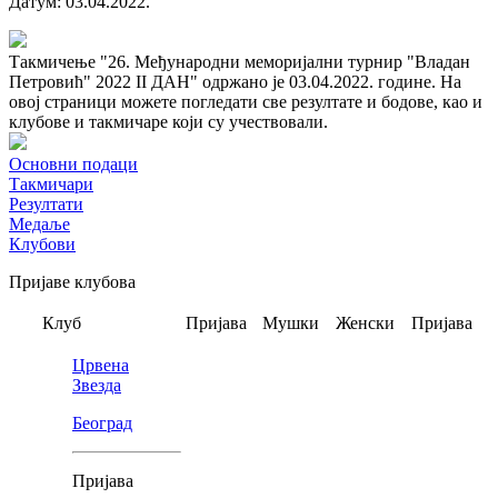
Датум
:
03.04.2022.
Такмичење "26. Међународни меморијални турнир "Владан
Петровић" 2022 II ДАН" одржано је 03.04.2022. године. На
овој страници можете погледати све резултате и бодове, као и
клубове и такмичаре који су учествовали.
Основни подаци
Такмичари
Резултати
Медаље
Клубови
Пријаве клубова
Клуб
Пријава
Мушки
Женски
Пријава
Црвена
Звезда
Београд
Пријава