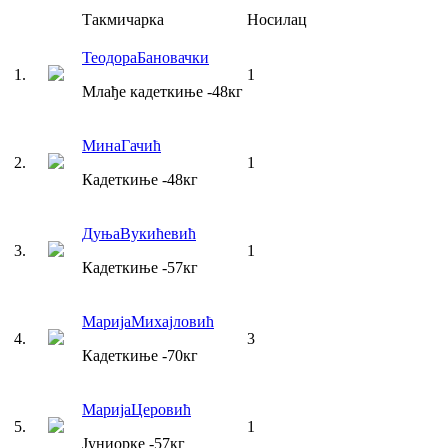
Такмичарка
Носилац
Теодора
Бановачки
1
.
1
Млађе кадеткиње
-48
кг
Мина
Гачић
2
.
1
Кадеткиње
-48
кг
Дуња
Вукићевић
3
.
1
Кадеткиње
-57
кг
Марија
Михајловић
4
.
3
Кадеткиње
-70
кг
Марија
Церовић
5
.
1
Јуниорке
-57
кг