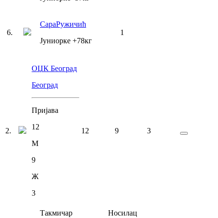
Сара
Ружичић
6
.
1
Јуниорке
+78
кг
ОЏК Београд
Београд
Пријава
12
2
.
12
9
3
М
9
Ж
3
Такмичар
Носилац