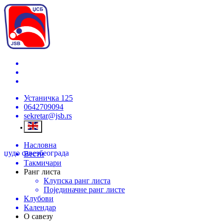
Устаничка 125
0642709094
sekretar@jsb.rs
Насловна
џудо савез
београда
Вести
Такмичари
Ранг листа
Клупска ранг листа
Појединачне ранг листе
Клубови
Календар
О савезу