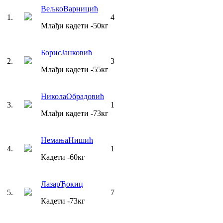
Вељко
Варницић
1
.
4
Млађи кадети
-50
кг
Борис
Јанковић
2
.
3
Млађи кадети
-55
кг
Никола
Обрадовић
3
.
1
Млађи кадети
-73
кг
Немања
Нишић
4
.
1
Кадети
-60
кг
Лазар
Ђокиц
5
.
7
Кадети
-73
кг