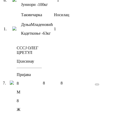
8
.
1
Јуниори
-100
кг
Такмичарка
Носилац
Дуња
Младеновић
1
.
1
Кадеткиње
-63
кг
СССЈ ОЛЕГ
ЦРЕТУЛ
Цхисинау
Пријава
7
.
8
8
8
М
8
Ж