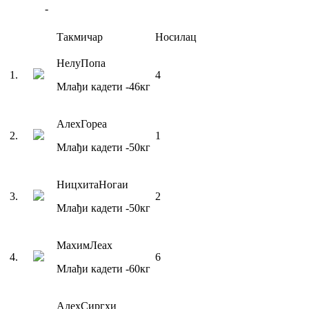
-
Такмичар
Носилац
Нелу
Попа
1
.
4
Млађи кадети
-46
кг
Алеx
Гореа
2
.
1
Млађи кадети
-50
кг
Ницхита
Ногаи
3
.
2
Млађи кадети
-50
кг
Маxим
Леах
4
.
6
Млађи кадети
-60
кг
Алеx
Сиргхи