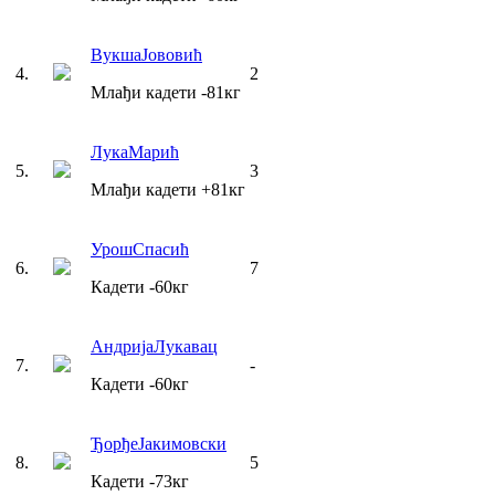
Вукша
Јововић
4
.
2
Млађи кадети
-81
кг
Лука
Марић
5
.
3
Млађи кадети
+81
кг
Урош
Спасић
6
.
7
Кадети
-60
кг
Андрија
Лукавац
7
.
-
Кадети
-60
кг
Ђорђе
Јакимовски
8
.
5
Кадети
-73
кг