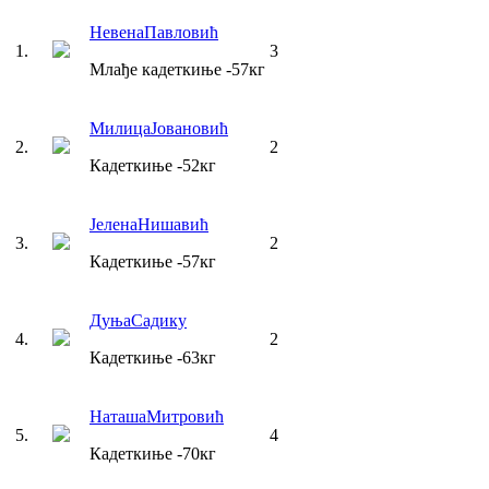
Невена
Павловић
1
.
3
Млађе кадеткиње
-57
кг
Милица
Јовановић
2
.
2
Кадеткиње
-52
кг
Јелена
Нишавић
3
.
2
Кадеткиње
-57
кг
Дуња
Садику
4
.
2
Кадеткиње
-63
кг
Наташа
Митровић
5
.
4
Кадеткиње
-70
кг