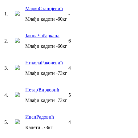
Марко
Станојевић
1
.
-
Млађи кадети
-60
кг
Јакша
Чабаркапа
2
.
6
Млађи кадети
-66
кг
Никола
Ракочевић
3
.
4
Млађи кадети
-73
кг
Петар
Ћирковић
4
.
5
Млађи кадети
-73
кг
Иван
Радовић
5
.
4
Кадети
-73
кг