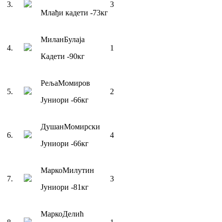
3
.
3
Млађи кадети
-73
кг
Милан
Булаја
4
.
1
Кадети
-90
кг
Реља
Момиров
5
.
2
Јуниори
-66
кг
Душан
Момирски
6
.
4
Јуниори
-66
кг
Марко
Милутин
7
.
3
Јуниори
-81
кг
Марко
Делић