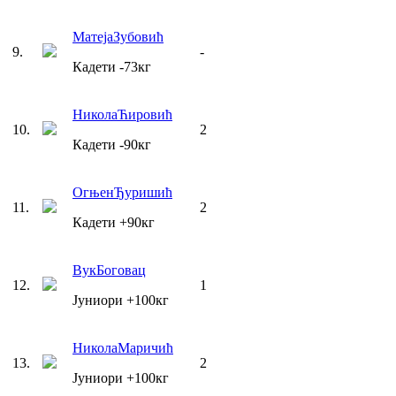
Матеја
Зубовић
9
.
-
Кадети
-73
кг
Никола
Ћировић
10
.
2
Кадети
-90
кг
Огњен
Ђуришић
11
.
2
Кадети
+90
кг
Вук
Боговац
12
.
1
Јуниори
+100
кг
Никола
Маричић
13
.
2
Јуниори
+100
кг