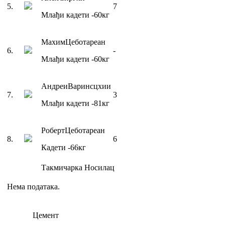
5
.
7
Млађи кадети
-60
кг
Маxим
Цеботареан
6
.
-
Млађи кадети
-60
кг
Андреи
Варинсцхии
7
.
3
Млађи кадети
-81
кг
Роберт
Цеботареан
8
.
6
Кадети
-66
кг
Такмичарка
Носилац
Нема података.
Цемент