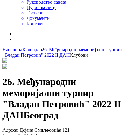
Руководство савеза
Џудо школице
Тренери
Документи
Контакт
Насловна
Календар
26. Међународни меморијални турнир
"Владан Петровић" 2022 II ДАН
Клубови
26. Међународни
меморијални турнир
"Владан Петровић" 2022 II
ДАН
Београд
Адреса
:
Дејана Смиљковића 121