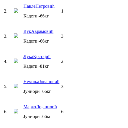
Павле
Петровић
2
.
1
Кадети
-66
кг
Вук
Аврамовић
3
.
3
Кадети
-66
кг
Лука
Крстајић
4
.
2
Кадети
-81
кг
Немања
Јовановић
5
.
3
Јуниори
-66
кг
Марко
Лојаничић
6
.
6
Јуниори
-66
кг