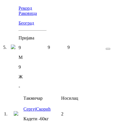
Рекорд
Раковица
Београд
Пријава
5
.
9
9
9
М
9
Ж
-
Такмичар
Носилац
Сергеј
Скорић
1
.
2
Кадети
-60
кг