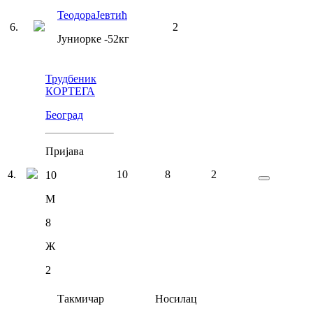
Теодора
Јевтић
6
.
2
Јуниорке
-52
кг
Трудбеник
КОРТЕГА
Београд
Пријава
4
.
10
8
2
10
М
8
Ж
2
Такмичар
Носилац