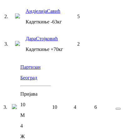
Андјелија
Савић
2
.
5
Кадеткиње
-63
кг
Дара
Стојковић
3
.
2
Кадеткиње
+70
кг
Партизан
Београд
Пријава
10
3
.
10
4
6
М
4
Ж