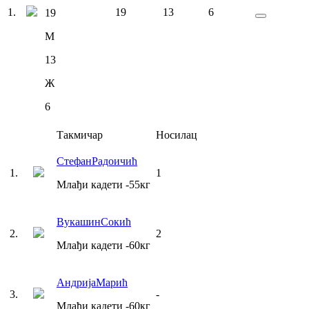
1
.
19
13
6
19
М
13
Ж
6
Такмичар
Носилац
Стефан
Радоичић
1
.
1
Млађи кадети
-55
кг
Вукашин
Сокић
2
.
2
Млађи кадети
-60
кг
Андрија
Марић
3
.
-
Млађи кадети
-60
кг