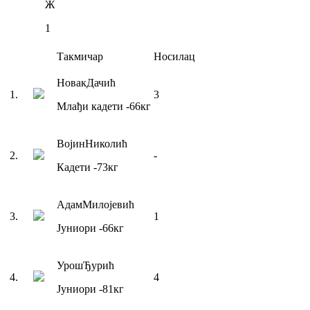
Ж
1
Такмичар
Носилац
Новак
Дачић
1
.
3
Млађи кадети
-66
кг
Војин
Николић
2
.
-
Кадети
-73
кг
Адам
Милојевић
3
.
1
Јуниори
-66
кг
Урош
Ђурић
4
.
4
Јуниори
-81
кг