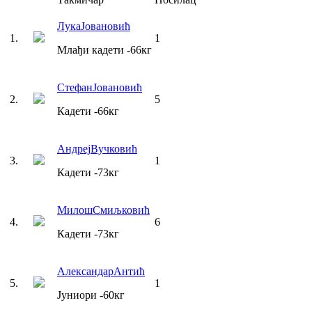
Лука
Јовановић
1
.
1
Млађи кадети
-66
кг
Стефан
Јовановић
2
.
5
Кадети
-66
кг
Андреј
Вучковић
3
.
1
Кадети
-73
кг
Милош
Смиљковић
4
.
6
Кадети
-73
кг
Александар
Антић
5
.
1
Јуниори
-60
кг