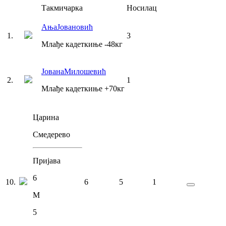
Такмичарка
Носилац
Ања
Јовановић
1
.
3
Млађе кадеткиње
-48
кг
Јована
Милошевић
2
.
1
Млађе кадеткиње
+70
кг
Царина
Смедерево
Пријава
6
10
.
6
5
1
М
5