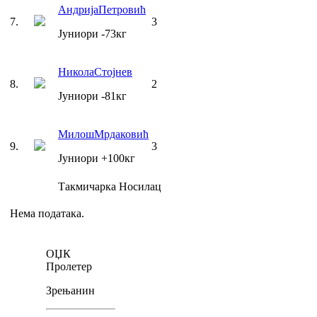
Андрија
Петровић
7
.
3
Јуниори
-73
кг
Никола
Стојнев
8
.
2
Јуниори
-81
кг
Милош
Мрдаковић
9
.
3
Јуниори
+100
кг
Такмичарка
Носилац
Нема података.
ОЏК
Пролетер
Зрењанин