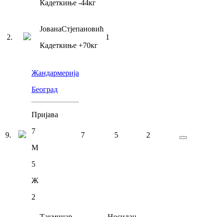
Кадеткиње
-44
кг
Јована
Стјепановић
2
.
1
Кадеткиње
+70
кг
Жандармерија
Београд
Пријава
7
9
.
7
5
2
М
5
Ж
2
Такмичар
Носилац