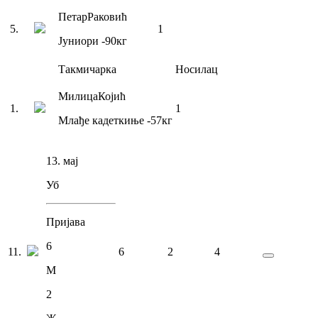
Петар
Раковић
5
.
1
Јуниори
-90
кг
Такмичарка
Носилац
Милица
Којић
1
.
1
Млађе кадеткиње
-57
кг
13. мај
Уб
Пријава
6
11
.
6
2
4
М
2