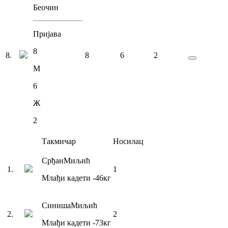
Беочин
Пријава
8
8
.
8
6
2
М
6
Ж
2
Такмичар
Носилац
Срђан
Миљић
1
.
1
Млађи кадети
-46
кг
Синиша
Миљић
2
.
2
Млађи кадети
-73
кг