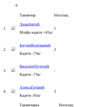
6
Такмичар
Носилац
Лазар
Јевтић
1
.
1
Млађи кадети
+81
кг
Богдан
Величковић
2
.
2
Кадети
-73
кг
Василије
Грујичић
3
.
-
Кадети
-73
кг
Алекса
Гатарић
4
.
3
Кадети
-81
кг
Такмичарка
Носилац