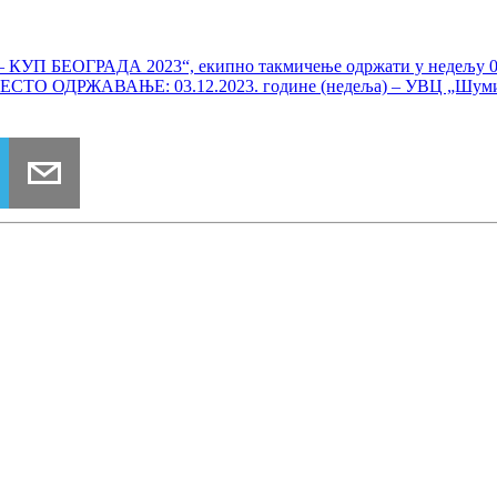
П БЕОГРАДА 2023“, екипно такмичење одржати у недељу 03.12
СТО ОДРЖАВАЊЕ: 03.12.2023. године (недеља) – УВЦ „Шумице