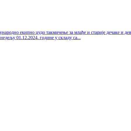
о екипно џудо такмичење за млађе и старије дечаке и де
ељу 01.12.2024. године у складу са...