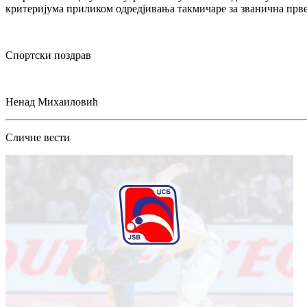
критеријума приликом одредјивања такмичаре за званична прве
Спортски поздрав
Ненад Михаиловић
Сличне вести