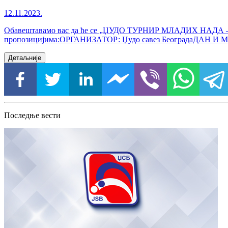
12.11.2023.
Обавештавамо вас да ће се „ЏУДО ТУРНИР МЛАДИХ НАДА – КУ
пропозицијима:ОРГАНИЗАТОР: Џудо савез БеоградаДАН И МЕ
Детаљније
Последње вести