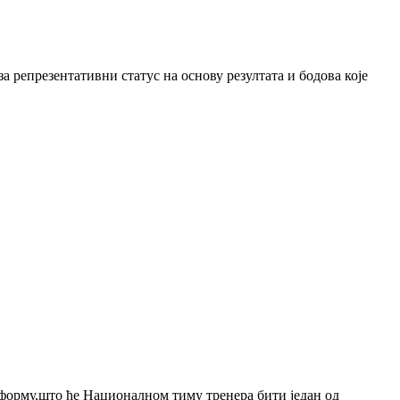
а репрезентативни статус на основу резултата и бодова које
 форму,што ће Националном тиму тренера бити један од