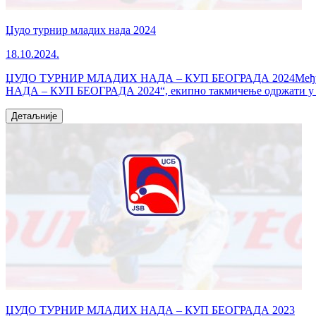
Џудо турнир младих нада 2024
18.10.2024.
ЏУДО ТУРНИР МЛАДИХ НАДА – КУП БЕОГРАДА 2024Међународн
НАДА – КУП БЕОГРАДА 2024“, екипно такмичење одржати у нед
Детаљније
ЏУДО ТУРНИР МЛАДИХ НАДА – КУП БЕОГРАДА 2023