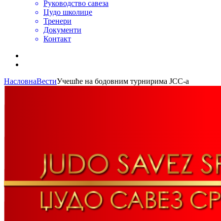
Руководство савеза
Џудо школице
Тренери
Документи
Контакт
Насловна
Вести
Учешће на бодовним турнирима ЈСС-а