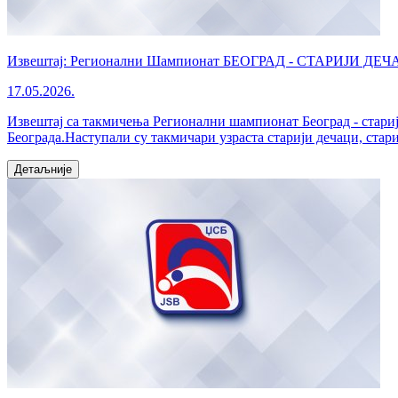
Извештај: Регионални Шампионат БЕОГРАД - СТАРИЈИ ДЕЧА
17.05.2026.
Извештај са такмичења Регионални шампионат Београд - стариј
Београда.Наступали су такмичари узраста старији дечаци, стари
Детаљније