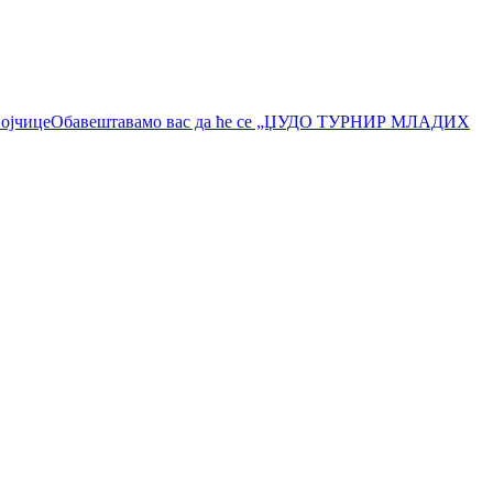
војчицеОбавештавамо вас да ће се „ЏУДО ТУРНИР МЛАДИХ