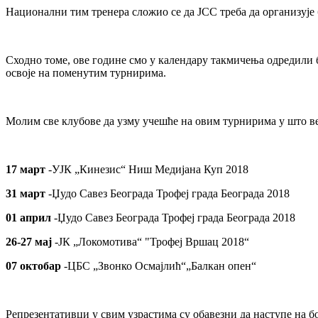
Национални тим тренера сложио се да ЈСС треба да организује
Сходно томе, ове године смо у календару такмичења одредили б
освоје на поменутим турнирима.
Молим све клубове да узму учешће на овим турнирима у што ве
17 март
-УЈК „Кинезис“ Ниш Медијана Куп 2018
31 март
-Џудо Савез Београда Трофеј града Београда 2018
01 април
-Џудо Савез Београда Трофеј града Београда 2018
26-27 мај
-ЈК „Локомотива“ "Трофеј Вршац 2018“
07 октобар
-ЦБС „Звонко Осмајлић“„Балкан опен“
Репрезентативци у свим узрастима су обавезни да наступе на 