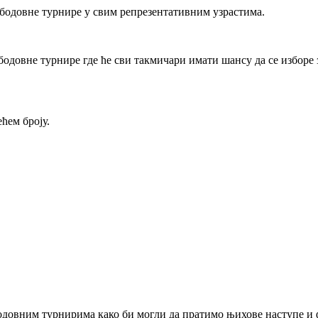
 бодовне турнире у свим репрезентативним узрастима.
одовне турнире где ће сви такмичари имати шансу да се изборе з
ћем броју.
бодовним турнирима како би могли да пратимо њихове наступе и