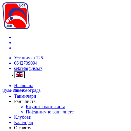
Устаничка 125
0642709094
sekretar@jsb.rs
Насловна
џудо савез
београда
Вести
Такмичари
Ранг листа
Клупска ранг листа
Појединачне ранг листе
Клубови
Календар
О савезу