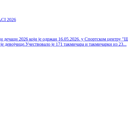
CI 2026
и дечаци 2026 који је одржан 16.05.2026. у Спортском центру "Ш
је девојчице.Учествовало је 171 такмичара и такмичарки из 23...