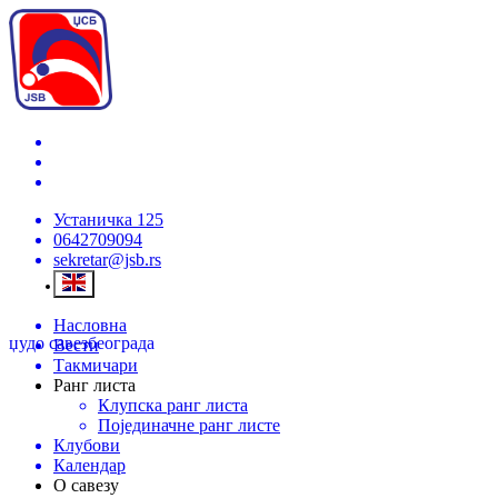
Устаничка 125
0642709094
sekretar@jsb.rs
Насловна
џудо савез
београда
Вести
Такмичари
Ранг листа
Клупска ранг листа
Појединачне ранг листе
Клубови
Календар
О савезу