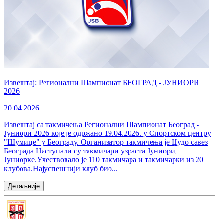
Извештај: Регионални Шампионат БЕОГРАД - ЈУНИОРИ
2026
20.04.2026.
Извештај са такмичења Регионални Шампионат Београд -
Јуниори 2026 које је одржано 19.04.2026. у Спортском центру
"Шумице" у Београду. Организатор такмичења је Џудо савез
Београда.Наступали су такмичари узраста Јуниори,
Јуниорке.Учествовало је 110 такмичара и такмичарки из 20
клубова.Најуспешнији клуб био...
Детаљније