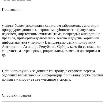
Поштовани,
у циљу бољег упознавања са листом забрањених супстанци,
процедуром допинг контроле, могућности за терапутским
изузећем, дијететским суплементима, повредама антидопинг
правила, примерима дозвољених лекова и другим корисним
информацијама у прилогу Вам шаљемо џепни приручник
Антидопинг Агенције Републике Србије, како би се помогло
спортистима, тренерима, родитељима, тимским докторима и
др.
Џепни приручник за допинг контролу је скраћена верзија
одрђених веома важних информација по питању борбе против
допинга у спорту за све учеснике у спорту.
Спортски поздрав!