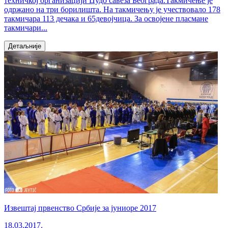
техничкој организацији Џудо савеза Београда.Такмичење је
одржано на три борилишта. На такмичењу је учествовало 178
такмичара 113 дечака и 65девојчица. За освојене пласмане
такмичари...
Детаљније
Извештај првенство Србије за јуниоре 2017
18.03.2017.