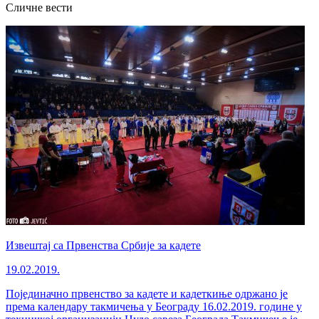
Сличне вести
Извештај са Првенства Србије за кадете
19.02.2019.
Појединачно првенство за кадете и кадеткиње одржано је
према календару такмичења у Београду 16.02.2019. године у