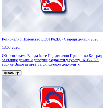
Регионално Првенство БЕОГРАДA - Старији дечаци 2026
13.05.2026.
Обавештавамо Вас да ће се Појединачно Првенство Београда
за старије дечаке и девојчице одржати у суботу 16.05.2026.
године.Више детаља у приложеном документу.
Детаљније