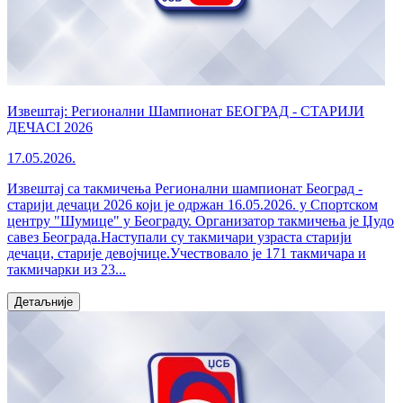
Извештај: Регионални Шампионат БЕОГРАД - СТАРИЈИ
ДЕЧАCI 2026
17.05.2026.
Извештај са такмичења Регионални шампионат Београд -
старији дечаци 2026 који је одржан 16.05.2026. у Спортском
центру "Шумице" у Београду. Организатор такмичења је Џудо
савез Београда.Наступали су такмичари узраста старији
дечаци, старије девојчице.Учествовало је 171 такмичара и
такмичарки из 23...
Детаљније