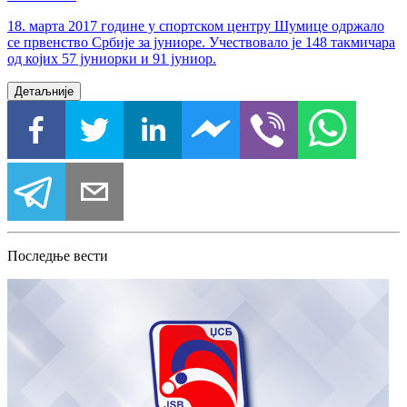
18. марта 2017 године у спортском центру Шумице одржало
се првенство Србије за јуниоре. Учествовало је 148 такмичара
од којих 57 јуниорки и 91 јуниор.
Детаљније
Последње вести