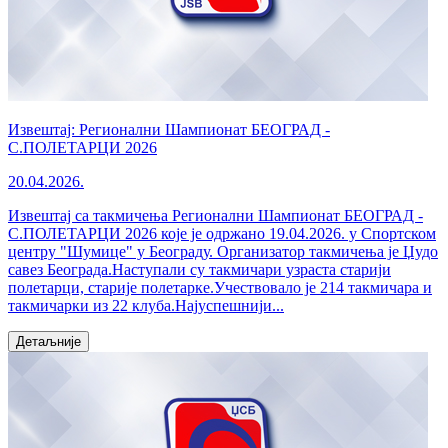
Извештај: Регионални Шампионат БЕОГРАД -
С.ПОЛЕТАРЦИ 2026
20.04.2026.
Извештај са такмичења Регионални Шампионат БЕОГРАД -
С.ПОЛЕТАРЦИ 2026 које је одржано 19.04.2026. у Спортском
центру "Шумице" у Београду. Организатор такмичења је Џудо
савез Београда.Наступали су такмичари узраста старији
полетарци, старије полетарке.Учествовало је 214 такмичара и
такмичарки из 22 клуба.Најуспешнији...
Детаљније