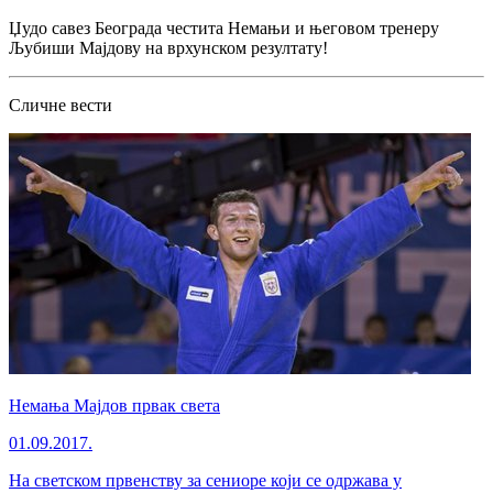
Џудо савез Београда честита Немањи и његовом тренеру
Љубиши Мајдову на врхунском резултату!
Сличне вести
Немања Мајдов првак света
01.09.2017.
На светском првенству за сениоре који се одржава у