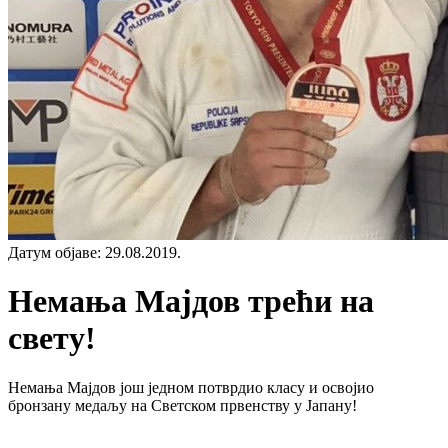
Датум објаве
:
29.08.2019.
Немања Мајдов трећи на
свету!
Немања Мајдов још једном потврдио класу и освојио
бронзану медаљу на Светском првенству у Јапану!