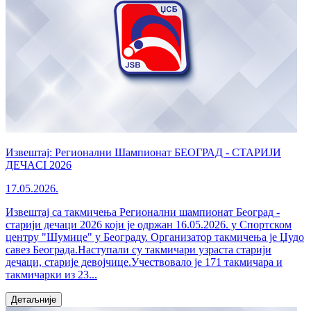
Извештај: Регионални Шампионат БЕОГРАД - СТАРИЈИ
ДЕЧАCI 2026
17.05.2026.
Извештај са такмичења Регионални шампионат Београд -
старији дечаци 2026 који је одржан 16.05.2026. у Спортском
центру "Шумице" у Београду. Организатор такмичења је Џудо
савез Београда.Наступали су такмичари узраста старији
дечаци, старије девојчице.Учествовало је 171 такмичара и
такмичарки из 23...
Детаљније