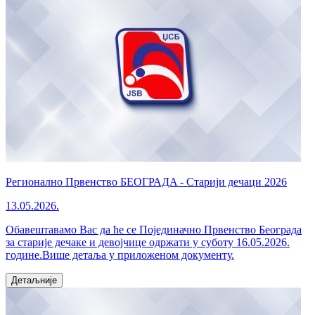
Регионално Првенство БЕОГРАДA - Старији дечаци 2026
13.05.2026.
Обавештавамо Вас да ће се Појединачно Првенство Београда
за старије дечаке и девојчице одржати у суботу 16.05.2026.
године.Више детаља у приложеном документу.
Детаљније