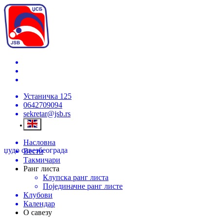
Устаничка 125
0642709094
sekretar@jsb.rs
Насловна
џудо савез
београда
Вести
Такмичари
Ранг листа
Клупска ранг листа
Појединачне ранг листе
Клубови
Календар
О савезу