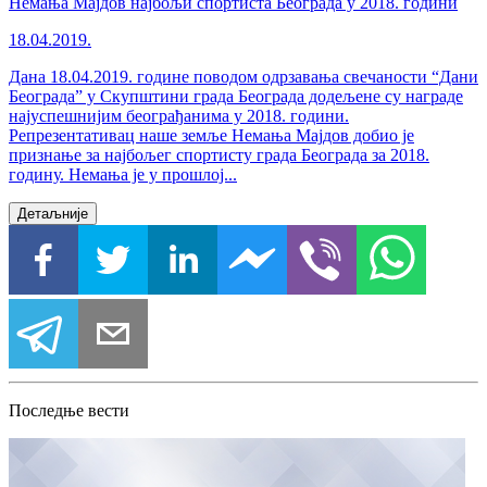
Немања Мајдов најбољи спортиста Београда у 2018. години
18.04.2019.
Дана 18.04.2019. године поводом одрзавања свечаности “Дани
Београда” у Скупштини града Београда додељене су награде
најуспешнијим београђанима у 2018. години.
Репрезентативац наше земље Немања Мајдов добио је
признање за најбољег спортисту града Београда за 2018.
годину. Немања је у прошлој...
Детаљније
Последње вести