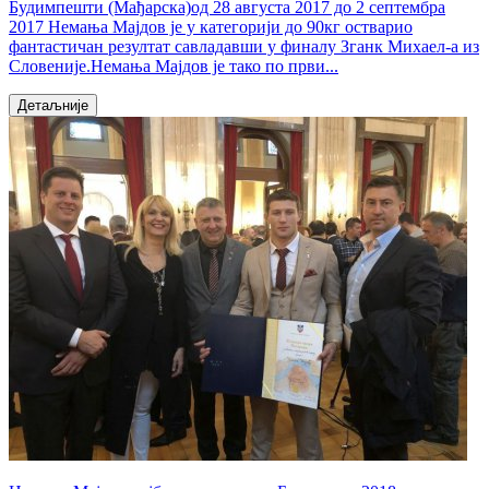
Будимпешти (Мађарска)од 28 августа 2017 до 2 септембра
2017 Немања Мајдов је у категорији до 90кг остварио
фантастичан резултат савладавши у финалу Зганк Михаел-а из
Словеније.Немања Мајдов је тако по први...
Детаљније