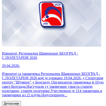
Извештај: Регионални Шампионат БЕОГРАД -
С.ПОЛЕТАРЦИ 2026
20.04.2026.
Извештај са такмичења Регионални Шампионат БЕОГРАД -
С.ПОЛЕТАРЦИ 2026 које је одржано 19.04.2026. у Спортском
центру "Шумице" у Београду. Организатор такмичења је Џудо
савез Београда.Наступали су такмичари узраста старији
полетарци, старије полетарке.Учествовало је 214 такмичара и
такмичарки из 22 клуба.Најуспешнији...
Детаљније