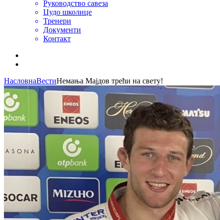
Руководство савеза
Џудо школице
Тренери
Документи
Контакт
Насловна
Вести
Немања Мајдов трећи на свету!