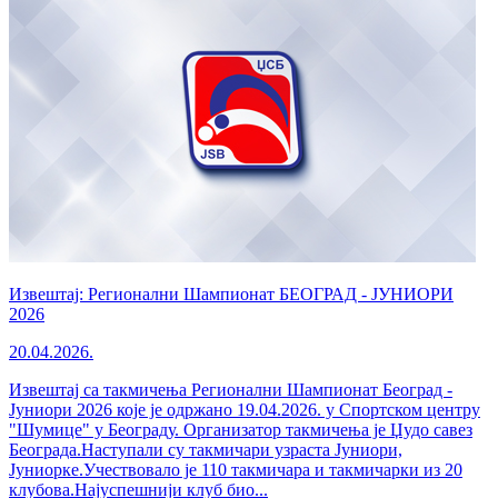
Извештај: Регионални Шампионат БЕОГРАД - ЈУНИОРИ
2026
20.04.2026.
Извештај са такмичења Регионални Шампионат Београд -
Јуниори 2026 које је одржано 19.04.2026. у Спортском центру
"Шумице" у Београду. Организатор такмичења је Џудо савез
Београда.Наступали су такмичари узраста Јуниори,
Јуниорке.Учествовало је 110 такмичара и такмичарки из 20
клубова.Најуспешнији клуб био...